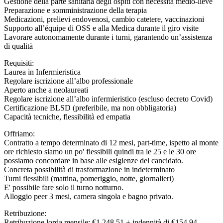
Gestione della parte sanitaria degli ospiti con necessità medio-lieve
Preparazione e somministrazione della terapia
Medicazioni, prelievi endovenosi, cambio catetere, vaccinazioni
Supporto all’équipe di OSS e alla Medica durante il giro visite
Lavorare autonomamente durante i turni, garantendo un’assistenza
di qualità
Requisiti:
Laurea in Infermieristica
Regolare iscrizione all’albo professionale
Aperto anche a neolaureati
Regolare iscrizione all’albo infermieristico (escluso decreto Covid)
Certificazione BLSD (preferibile, ma non obbligatoria)
Capacità tecniche, flessibilità ed empatia
Offriamo:
Contratto a tempo determinato di 12 mesi, part-time, ispetto al monte
ore richiesto siamo un po' flessibili quindi tra le 25 e le 30 ore
possiamo concordare in base alle esigienze del cancidato.
Concreta possibilità di trasformazione in indeterminato
Turni flessibili (mattina, pomeriggio, notte, giornalieri)
E' possibile fare solo il turno notturno.
Alloggio peer 3 mesi, camera singola e bagno privato.
Retribuzione:
Retribuzione lorda mensile: €1.248,51 + indennità di €154,94