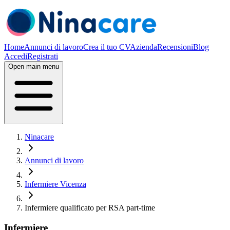
Home
Annunci di lavoro
Crea il tuo CV
Azienda
Recensioni
Blog
Accedi
Registrati
Open main menu
Ninacare
Annunci di lavoro
Infermiere Vicenza
Infermiere qualificato per RSA part-time
Infermiere