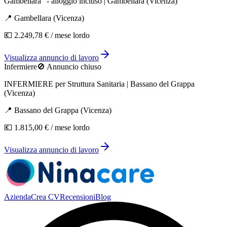
Gambellara" - alloggio incluso | Gambellara (Vicenza)
📍
Gambellara
(
Vicenza
)
💶
2.249,78 €
/ mese lordo
Visualizza annuncio di lavoro
Infermiere
🚫 Annuncio chiuso
INFERMIERE per Struttura Sanitaria | Bassano del Grappa
(Vicenza)
📍
Bassano del Grappa
(
Vicenza
)
💶
1.815,00 €
/ mese lordo
Visualizza annuncio di lavoro
Azienda
Crea CV
Recensioni
Blog