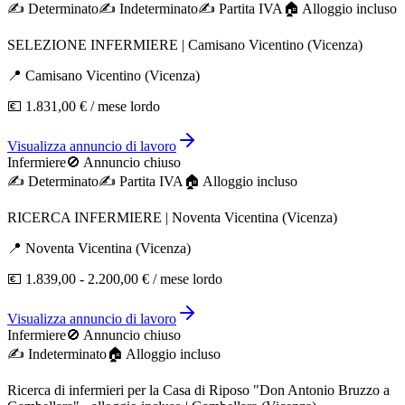
✍️
Determinato
✍️
Indeterminato
✍️
Partita IVA
🏠︎ Alloggio incluso
SELEZIONE INFERMIERE | Camisano Vicentino (Vicenza)
📍
Camisano Vicentino
(
Vicenza
)
💶
1.831,00 €
/ mese lordo
Visualizza annuncio di lavoro
Infermiere
🚫 Annuncio chiuso
✍️
Determinato
✍️
Partita IVA
🏠︎ Alloggio incluso
RICERCA INFERMIERE | Noventa Vicentina (Vicenza)
📍
Noventa Vicentina
(
Vicenza
)
💶
1.839,00 - 2.200,00 €
/ mese lordo
Visualizza annuncio di lavoro
Infermiere
🚫 Annuncio chiuso
✍️
Indeterminato
🏠︎ Alloggio incluso
Ricerca di infermieri per la Casa di Riposo "Don Antonio Bruzzo a