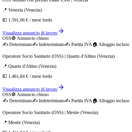
📍
Venezia
(
Venezia
)
💶
1.591,06 €
/ mese lordo
Visualizza annuncio di lavoro
OSS
🚫 Annuncio chiuso
✍️
Determinato
✍️
Indeterminato
✍️
Partita IVA
🏠︎ Alloggio incluso
Operatore Socio Sanitario (OSS) | Quarto d'Altino (Venezia)
📍
Quarto d'Altino
(
Venezia
)
💶
1.461,84 €
/ mese lordo
Visualizza annuncio di lavoro
OSS
🚫 Annuncio chiuso
✍️
Determinato
✍️
Indeterminato
✍️
Partita IVA
🏠︎ Alloggio incluso
Operatore Socio Sanitario (OSS) | Mestre (Venezia)
📍
Mestre
(
Venezia
)