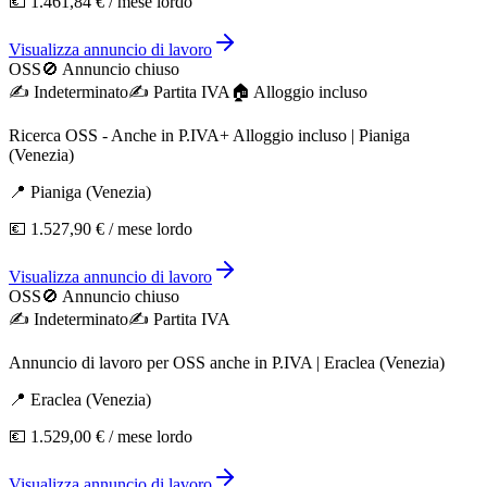
💶
1.461,84 €
/ mese lordo
Visualizza annuncio di lavoro
OSS
🚫 Annuncio chiuso
✍️
Indeterminato
✍️
Partita IVA
🏠︎ Alloggio incluso
Ricerca OSS - Anche in P.IVA+ Alloggio incluso | Pianiga
(Venezia)
📍
Pianiga
(
Venezia
)
💶
1.527,90 €
/ mese lordo
Visualizza annuncio di lavoro
OSS
🚫 Annuncio chiuso
✍️
Indeterminato
✍️
Partita IVA
Annuncio di lavoro per OSS anche in P.IVA | Eraclea (Venezia)
📍
Eraclea
(
Venezia
)
💶
1.529,00 €
/ mese lordo
Visualizza annuncio di lavoro