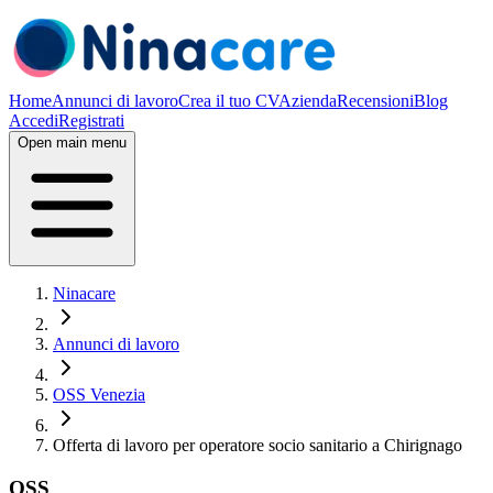
Home
Annunci di lavoro
Crea il tuo CV
Azienda
Recensioni
Blog
Accedi
Registrati
Open main menu
Ninacare
Annunci di lavoro
OSS Venezia
Offerta di lavoro per operatore socio sanitario a Chirignago
OSS