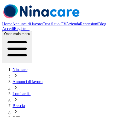
Home
Annunci di lavoro
Crea il tuo CV
Azienda
Recensioni
Blog
Accedi
Registrati
Open main menu
Ninacare
Annunci di lavoro
Lombardia
Brescia