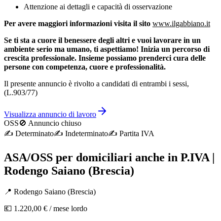
Attenzione ai dettagli e capacità di osservazione
Per avere maggiori informazioni visita il sito
www.ilgabbiano.it
Se ti sta a cuore il benessere degli altri e vuoi lavorare in un
ambiente serio ma umano, ti aspettiamo! Inizia un percorso di
crescita professionale. Insieme possiamo prenderci cura delle
persone con competenza, cuore e professionalità.
Il presente annuncio è rivolto a candidati di entrambi i sessi,
(L.903/77)
Visualizza annuncio di lavoro
OSS
🚫 Annuncio chiuso
✍️
Determinato
✍️
Indeterminato
✍️
Partita IVA
ASA/OSS per domiciliari anche in P.IVA |
Rodengo Saiano (Brescia)
📍
Rodengo Saiano
(
Brescia
)
💶
1.220,00 €
/ mese lordo