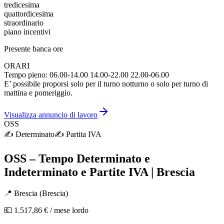
tredicesima
quattordicesima
straordinario
piano incentivi
Presente banca ore
ORARI
Tempo pieno: 06.00-14.00 14.00-22.00 22.00-06.00
E’ possibile proporsi solo per il turno notturno o solo per turno di
mattina e pomeriggio.
Visualizza annuncio di lavoro
OSS
✍️
Determinato
✍️
Partita IVA
OSS – Tempo Determinato e
Indeterminato e Partite IVA | Brescia
📍
Brescia
(
Brescia
)
💶
1.517,86 €
/ mese lordo