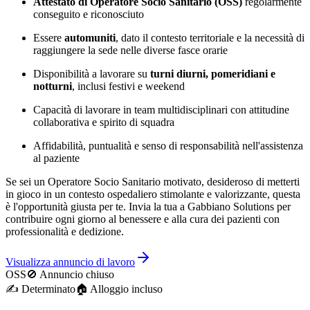
Attestato di Operatore Socio Sanitario (OSS)
regolarmente
conseguito e riconosciuto
Essere
automuniti
, dato il contesto territoriale e la necessità di
raggiungere la sede nelle diverse fasce orarie
Disponibilità a lavorare su
turni diurni, pomeridiani e
notturni
, inclusi festivi e weekend
Capacità di lavorare in team multidisciplinari con attitudine
collaborativa e spirito di squadra
Affidabilità, puntualità e senso di responsabilità nell'assistenza
al paziente
Se sei un Operatore Socio Sanitario motivato, desideroso di metterti
in gioco in un contesto ospedaliero stimolante e valorizzante, questa
è l'opportunità giusta per te. Invia la tua a Gabbiano Solutions per
contribuire ogni giorno al benessere e alla cura dei pazienti con
professionalità e dedizione.
Visualizza annuncio di lavoro
OSS
🚫 Annuncio chiuso
✍️
Determinato
🏠︎ Alloggio incluso