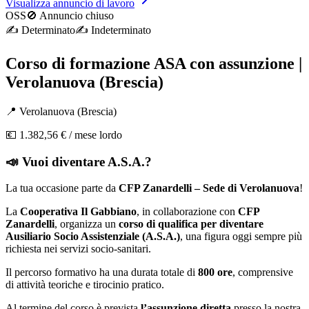
Visualizza annuncio di lavoro
OSS
🚫 Annuncio chiuso
✍️
Determinato
✍️
Indeterminato
Corso di formazione ASA con assunzione |
Verolanuova (Brescia)
📍
Verolanuova
(
Brescia
)
💶
1.382,56 €
/ mese lordo
📣
Vuoi diventare A.S.A.?
La tua occasione parte da
CFP Zanardelli – Sede di Verolanuova
!
La
Cooperativa Il Gabbiano
, in collaborazione con
CFP
Zanardelli
, organizza un
corso di qualifica per diventare
Ausiliario Socio Assistenziale (A.S.A.)
, una figura oggi sempre più
richiesta nei servizi socio‑sanitari.
Il percorso formativo ha una durata totale di
800 ore
, comprensive
di attività teoriche e tirocinio pratico.
Al termine del corso è prevista
l’assunzione diretta
presso la nostra