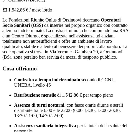
💶
1.542,86 €
/ mese lordo
Le Fondazioni Riunite Onlus di Orzinuovi ricercano
Operatori
Socio Sanitari (OSS)
da inserire nel proprio organico con contratto
a tempo indeterminato. La nostra struttura, che comprende una RSA
e un Centro Diurno, è specializzata nell'assistenza ad anziani
totalmente non autosufficienti e offre un ambiente di lavoro
qualificato, stabile e attento al benessere dei propri collaboratori. La
sede operativa si trova in Via Veronica Gambara 20, a Orzinuovi
(BS), zona peraltro ben servita da mezzi di trasporto pubblico.
Cosa offriamo
Contratto a tempo indeterminato
secondo il CCNL
UNEBA, livello 4S
Retribuzione mensile
di 1.542,86 € per tempo pieno
Assenza di turni notturni
, con fasce orarie diurne e serali
distribuite tra le 6:00 e le 22:00 (6:00-13:30, 13:00-20:30,
13:30-21:00, 14:30-22:00)
Assistenza sanitaria integrativa
per la tutela della salute del
personale