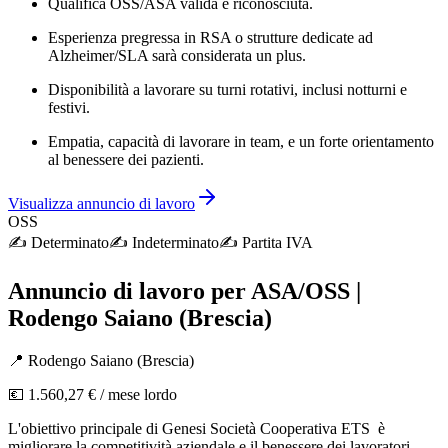
Qualifica OSS/ASA valida e riconosciuta.
Esperienza pregressa in RSA o strutture dedicate ad
Alzheimer/SLA sarà considerata un plus.
Disponibilità a lavorare su turni rotativi, inclusi notturni e
festivi.
Empatia, capacità di lavorare in team, e un forte orientamento
al benessere dei pazienti.
Visualizza annuncio di lavoro
OSS
✍️
Determinato
✍️
Indeterminato
✍️
Partita IVA
Annuncio di lavoro per ASA/OSS |
Rodengo Saiano (Brescia)
📍
Rodengo Saiano
(
Brescia
)
💶
1.560,27 €
/ mese lordo
L'obiettivo principale di Genesi Società Cooperativa ETS è
migliorare la competitività aziendale e il benessere dei lavoratori,