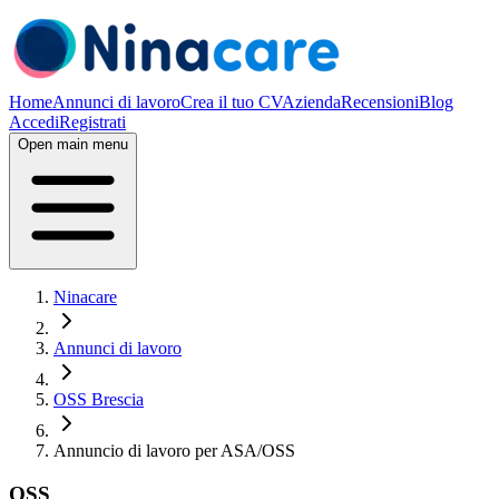
Home
Annunci di lavoro
Crea il tuo CV
Azienda
Recensioni
Blog
Accedi
Registrati
Open main menu
Ninacare
Annunci di lavoro
OSS Brescia
Annuncio di lavoro per ASA/OSS
OSS