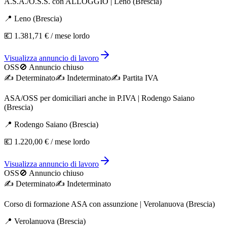
A.S.A./O.S.S. con ALLOGGIO | Leno (Brescia)
📍
Leno
(
Brescia
)
💶
1.381,71 €
/ mese lordo
Visualizza annuncio di lavoro
OSS
🚫 Annuncio chiuso
✍️
Determinato
✍️
Indeterminato
✍️
Partita IVA
ASA/OSS per domiciliari anche in P.IVA | Rodengo Saiano
(Brescia)
📍
Rodengo Saiano
(
Brescia
)
💶
1.220,00 €
/ mese lordo
Visualizza annuncio di lavoro
OSS
🚫 Annuncio chiuso
✍️
Determinato
✍️
Indeterminato
Corso di formazione ASA con assunzione | Verolanuova (Brescia)
📍
Verolanuova
(
Brescia
)