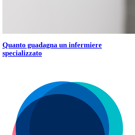
Quanto guadagna un infermiere
specializzato