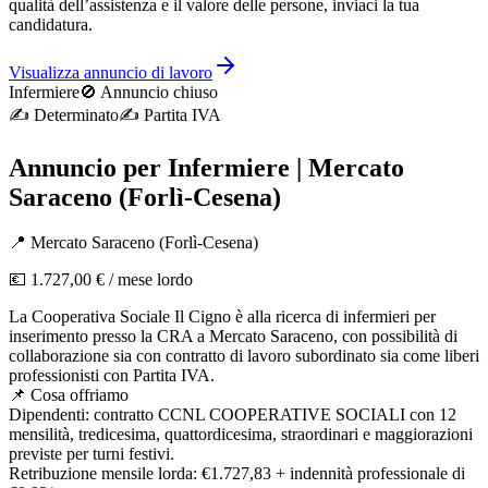
qualità dell’assistenza e il valore delle persone, inviaci la tua
candidatura.
Visualizza annuncio di lavoro
Infermiere
🚫 Annuncio chiuso
✍️
Determinato
✍️
Partita IVA
Annuncio per Infermiere | Mercato
Saraceno (Forlì-Cesena)
📍
Mercato Saraceno
(
Forlì-Cesena
)
💶
1.727,00 €
/ mese lordo
La Cooperativa Sociale Il Cigno è alla ricerca di infermieri per
inserimento presso la CRA a Mercato Saraceno, con possibilità di
collaborazione sia con contratto di lavoro subordinato sia come liberi
professionisti con Partita IVA.
📌 Cosa offriamo
Dipendenti: contratto CCNL COOPERATIVE SOCIALI con 12
mensilità, tredicesima, quattordicesima, straordinari e maggiorazioni
previste per turni festivi.
Retribuzione mensile lorda: €1.727,83 + indennità professionale di