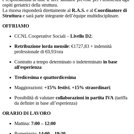
ospiti geriatrici della struttura.
La risorsa risponderà direttamente al
R.A.S.
e al
Coordinatore di
Struttura
e sarà parte integrante dell’équipe multidisciplinare.
OFFRIAMO
CCNL Cooperative Sociali –
Livello D2
;
Retribuzione lorda mensile
: €1727,83 + indennità
professionale di €0,93/ora
Contratto a tempo determinato o indeterminato
in base
all'esperienza
Tredicesima e quattordicesima
Maggiorazioni:
+15% festivi
,
+15% straordinari
;
Possibilità di valutare
collaborazioni in partita IVA
(tariffa
da definire in base all’esperienza)
ORARIO DI LAVORO
Mattina:
7:00 – 12:00
Pomeriggio:
14:00 – 19:30