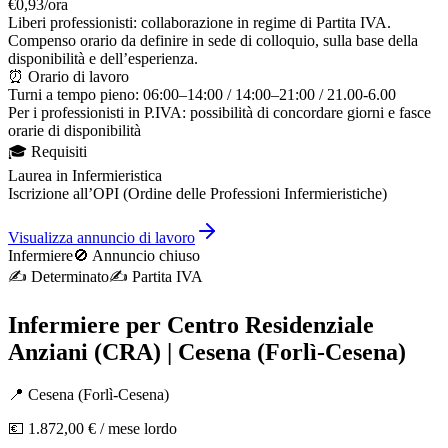
€0,93/ora
Liberi professionisti: collaborazione in regime di Partita IVA.
Compenso orario da definire in sede di colloquio, sulla base della
disponibilità e dell’esperienza.
⏰ Orario di lavoro
Turni a tempo pieno: 06:00–14:00 / 14:00–21:00 / 21.00-6.00
Per i professionisti in P.IVA: possibilità di concordare giorni e fasce
orarie di disponibilità
🎓 Requisiti
Laurea in Infermieristica
Iscrizione all’OPI (Ordine delle Professioni Infermieristiche)
Visualizza annuncio di lavoro
Infermiere
🚫 Annuncio chiuso
✍️
Determinato
✍️
Partita IVA
Infermiere per Centro Residenziale
Anziani (CRA) | Cesena (Forlì-Cesena)
📍
Cesena
(
Forlì-Cesena
)
💶
1.872,00 €
/ mese lordo