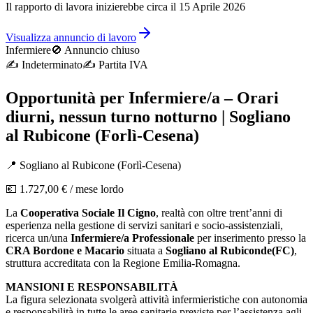
Il rapporto di lavora inizierebbe circa il 15 Aprile 2026
Visualizza annuncio di lavoro
Infermiere
🚫 Annuncio chiuso
✍️
Indeterminato
✍️
Partita IVA
Opportunità per Infermiere/a – Orari
diurni, nessun turno notturno | Sogliano
al Rubicone (Forlì-Cesena)
📍
Sogliano al Rubicone
(
Forlì-Cesena
)
💶
1.727,00 €
/ mese lordo
La
Cooperativa Sociale Il Cigno
, realtà con oltre trent’anni di
esperienza nella gestione di servizi sanitari e socio-assistenziali,
ricerca un/una
Infermiere/a Professionale
per inserimento presso la
CRA Bordone e Macario
situata a
Sogliano al Rubiconde(FC)
,
struttura accreditata con la Regione Emilia-Romagna.
MANSIONI E RESPONSABILITÀ
La figura selezionata svolgerà attività infermieristiche con autonomia
e responsabilità in tutte le aree sanitarie previste per l’assistenza agli