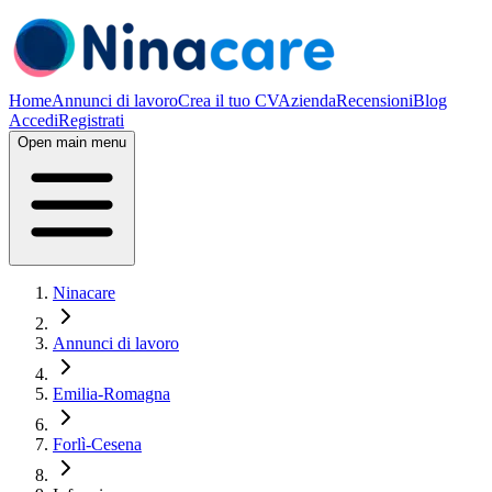
Home
Annunci di lavoro
Crea il tuo CV
Azienda
Recensioni
Blog
Accedi
Registrati
Open main menu
Ninacare
Annunci di lavoro
Emilia-Romagna
Forlì-Cesena