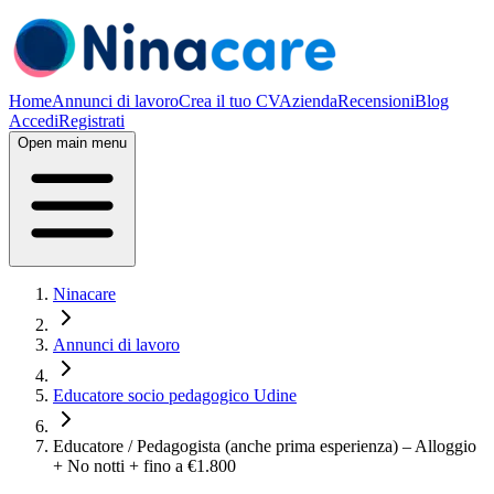
Home
Annunci di lavoro
Crea il tuo CV
Azienda
Recensioni
Blog
Accedi
Registrati
Open main menu
Ninacare
Annunci di lavoro
Educatore socio pedagogico Udine
Educatore / Pedagogista (anche prima esperienza) – Alloggio
+ No notti + fino a €1.800