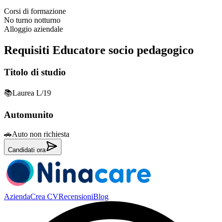
Corsi di formazione
No turno notturno
Alloggio aziendale
Requisiti
Educatore socio pedagogico
Titolo di studio
📚
Laurea L/19
Automunito
🚗
Auto non richiesta
Candidati ora
Azienda
Crea CV
Recensioni
Blog