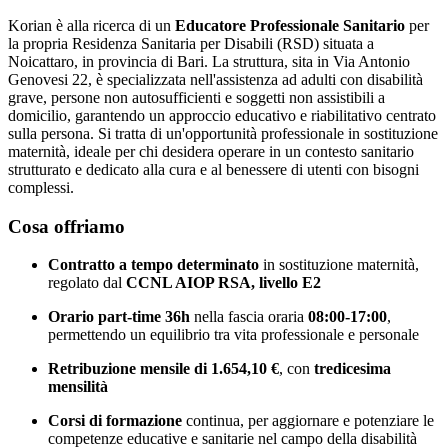
Korian è alla ricerca di un
Educatore Professionale Sanitario
per
la propria Residenza Sanitaria per Disabili (RSD) situata a
Noicattaro, in provincia di Bari. La struttura, sita in Via Antonio
Genovesi 22, è specializzata nell'assistenza ad adulti con disabilità
grave, persone non autosufficienti e soggetti non assistibili a
domicilio, garantendo un approccio educativo e riabilitativo centrato
sulla persona. Si tratta di un'opportunità professionale in sostituzione
maternità, ideale per chi desidera operare in un contesto sanitario
strutturato e dedicato alla cura e al benessere di utenti con bisogni
complessi.
Cosa offriamo
Contratto a tempo determinato
in sostituzione maternità,
regolato dal
CCNL AIOP RSA, livello E2
Orario part-time 36h
nella fascia oraria
08:00-17:00
,
permettendo un equilibrio tra vita professionale e personale
Retribuzione mensile di 1.654,10 €
, con
tredicesima
mensilità
Corsi di formazione
continua, per aggiornare e potenziare le
competenze educative e sanitarie nel campo della disabilità