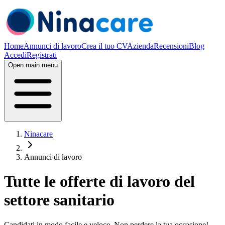
Home
Annunci di lavoro
Crea il tuo CV
Azienda
Recensioni
Blog
Accedi
Registrati
Open main menu
Ninacare
Annunci di lavoro
Tutte le offerte di lavoro del
settore sanitario
Candidati in modo facile e veloce. Non perdere la tua occasione!