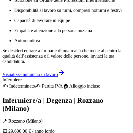
Iscrizione all’Ordine delle Professioni Infermieristiche
Disponibilità al lavoro su turni, compresi notturni e festivi
Capacità di lavorare in équipe
Empatia e attenzione alla persona anziana
Automunito/a
Se desideri entrare a far parte di una realtà che mette al centro la
qualità dell’assistenza e il valore delle persone, inviaci la tua
candidatura.
Visualizza annuncio di lavoro
Infermiere
✍️
Indeterminato
✍️
Partita IVA
🏠︎ Alloggio incluso
Infermiere/a | Degenza | Rozzano
(Milano)
📍
Rozzano
(
Milano
)
💶
29.600,00 €
/ anno lordo