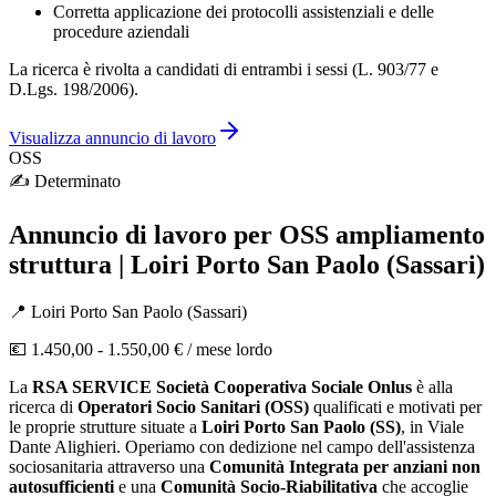
Corretta applicazione dei protocolli assistenziali e delle
procedure aziendali
La ricerca è rivolta a candidati di entrambi i sessi (L. 903/77 e
D.Lgs. 198/2006).
Visualizza annuncio di lavoro
OSS
✍️
Determinato
Annuncio di lavoro per OSS ampliamento
struttura | Loiri Porto San Paolo (Sassari)
📍
Loiri Porto San Paolo
(
Sassari
)
💶
1.450,00 - 1.550,00 €
/ mese lordo
La
RSA SERVICE Società Cooperativa Sociale Onlus
è alla
ricerca di
Operatori Socio Sanitari (OSS)
qualificati e motivati per
le proprie strutture situate a
Loiri Porto San Paolo (SS)
, in Viale
Dante Alighieri. Operiamo con dedizione nel campo dell'assistenza
sociosanitaria attraverso una
Comunità Integrata per anziani non
autosufficienti
e una
Comunità Socio-Riabilitativa
che accoglie