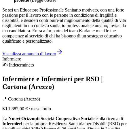
protette
(Legge 68/99)
Se sei un Educatore Professionale Sanitario motivato, con una forte
passione per il lavoro con le persone in condizione di fragilità e
disabilità, e desideri contribuire al miglioramento della qualità di vita
degli utenti in un contesto sanitario professionale e umano, inviaci la
tua candidatura. Entra a far parte del team Korian e metti le tue
competenze al servizio di chi ha bisogno di un sostegno educativo
qualificato e personalizzato.
Visualizza annuncio di lavoro
Infermiere
✍️
Indeterminato
Infermiere e Infermieri per RSD |
Cortona (Arezzo)
📍
Cortona
(
Arezzo
)
💶
1.882,00 €
/ mese lordo
La
Nuovi Orizzonti Società Cooperativa Sociale
è alla ricerca di
Infermieri
per la propria Residenza Sanitaria per Disabili (RSD) per
disabili psichici Villa Mimose di 26 posti letto. Situata in Località