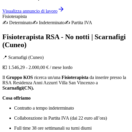
Visualizza annuncio di lavoro
Fisioterapista
✍️
Determinato
✍️
Indeterminato
✍️
Partita IVA
Fisioterapista RSA - No notti | Scarnafigi
(Cuneo)
📍
Scarnafigi
(
Cuneo
)
💶
1.546,29 - 2.000,00 €
/ mese lordo
Il
Gruppo KOS
ricerca un/una
Fisioterapista
da inserire presso la
RSA Residenza Anni Azzurri Villa San Vincenzo a
Scarnafigi(CN).
Cosa offriamo
Contratto a tempo indeterminato
Collaborazione in Partita IVA (dai 22 euro all’ora)
Full time 38 ore settimanali su turni diurni