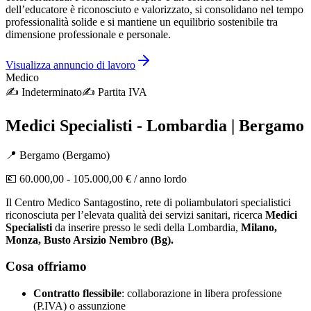
dell’educatore è riconosciuto e valorizzato, si consolidano nel tempo
professionalità solide e si mantiene un equilibrio sostenibile tra
dimensione professionale e personale.
Visualizza annuncio di lavoro
Medico
✍️
Indeterminato
✍️
Partita IVA
Medici Specialisti - Lombardia | Bergamo
📍
Bergamo
(
Bergamo
)
💶
60.000,00 - 105.000,00 €
/ anno lordo
Il Centro Medico Santagostino, rete di poliambulatori specialistici
riconosciuta per l’elevata qualità dei servizi sanitari, ricerca
Medici
Specialisti
da inserire presso le sedi della Lombardia,
Milano,
Monza, Busto Arsizio Nembro (Bg).
Cosa offriamo
Contratto flessibile
: collaborazione in libera professione
(P.IVA) o assunzione