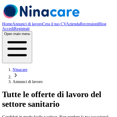
Home
Annunci di lavoro
Crea il tuo CV
Azienda
Recensioni
Blog
Accedi
Registrati
Open main menu
Ninacare
Annunci di lavoro
Tutte le offerte di lavoro del
settore sanitario
Candidati in modo facile e veloce. Non perdere la tua occasione!