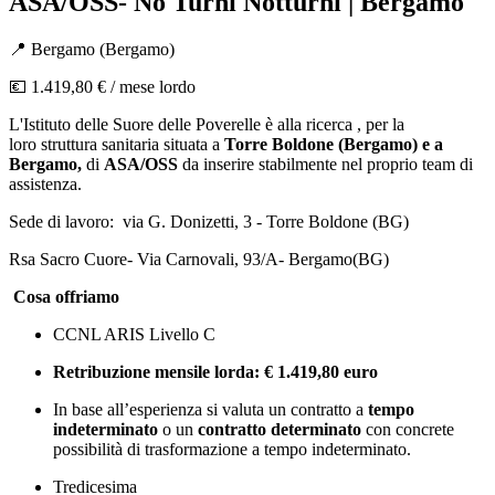
ASA/OSS- No Turni Notturni | Bergamo
📍
Bergamo
(
Bergamo
)
💶
1.419,80 €
/ mese lordo
L'Istituto delle Suore delle Poverelle è alla ricerca , per la
loro struttura sanitaria situata a
Torre Boldone (Bergamo) e a
Bergamo,
di
ASA/OSS
da inserire stabilmente nel proprio team di
assistenza.
Sede di lavoro: via G. Donizetti, 3 - Torre Boldone (BG)
Rsa Sacro Cuore- Via Carnovali, 93/A- Bergamo(BG)
Cosa offriamo
CCNL ARIS Livello C
Retribuzione mensile lorda: € 1.419,80 euro
In base all’esperienza si valuta un contratto a
tempo
indeterminato
o un
contratto determinato
con concrete
possibilità di trasformazione a tempo indeterminato.
Tredicesima